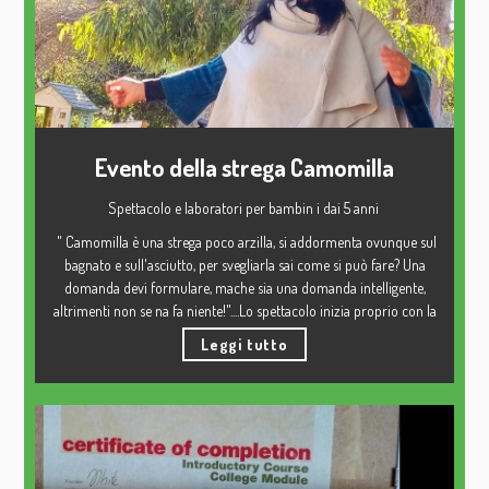
A seconda del mito dell'albero verranno proposti esercizi di
riconnessione o radicamento
Evento della strega Camomilla
Spettacolo e laboratori per bambin i dai 5 anni
" Camomilla è una strega poco arzilla, si addormenta ovunque sul
bagnato e sull'asciutto, per svegliarla sai come si può fare? Una
domanda devi formulare, mache sia una domanda intelligente,
altrimenti non se na fa niente!"....Lo spettacolo inizia proprio con la
strega Camomilla che dorme, e si sveglia solo se i bambini fanno
Leggi tutto
domande su alberi ed erbe, un modo per rendere protagonisti
dello spettacolo i bambini con la loro curiosità. risponde alle
domande per poi presentarsi con una filastrocca in rima sulla
storia delle streghe e sulle erbe officinali.
Allo spettacolo è possibile associare laboratori quali: erbario,
ecoprint su stoffa o carta, smudge, tisane, unguenti, balsami labbra.