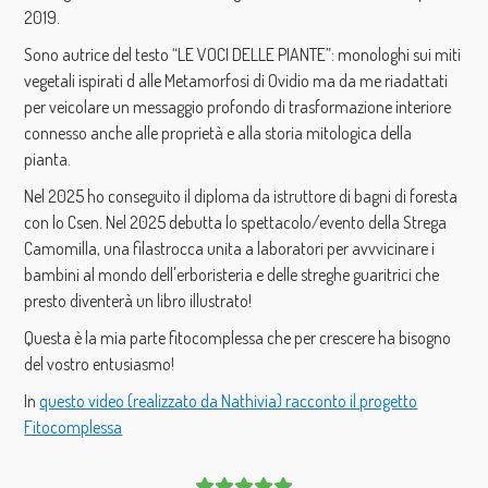
2019.
Sono autrice del testo “LE VOCI DELLE PIANTE”: monologhi sui miti
vegetali ispirati d alle Metamorfosi di Ovidio ma da me riadattati
per veicolare un messaggio profondo di trasformazione interiore
connesso anche alle proprietà e alla storia mitologica della
pianta.
Nel 2025 ho conseguito il diploma da istruttore di bagni di foresta
con lo Csen. Nel 2025 debutta lo spettacolo/evento della Strega
Camomilla, una filastrocca unita a laboratori per avvvicinare i
bambini al mondo dell'erboristeria e delle streghe guaritrici che
presto diventerà un libro illustrato!
Questa è la mia parte fitocomplessa che per crescere ha bisogno
del vostro entusiasmo!
In
questo video (realizzato da Nathivia) racconto il progetto
Fitocomplessa