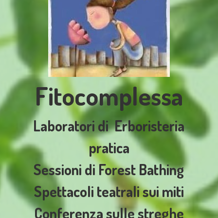
Fitocomplessa
Laboratori di
Erboristeria
pratica
Sessioni di Forest Bathing
Spettacoli teatrali sui miti
Conferenza sulle streghe