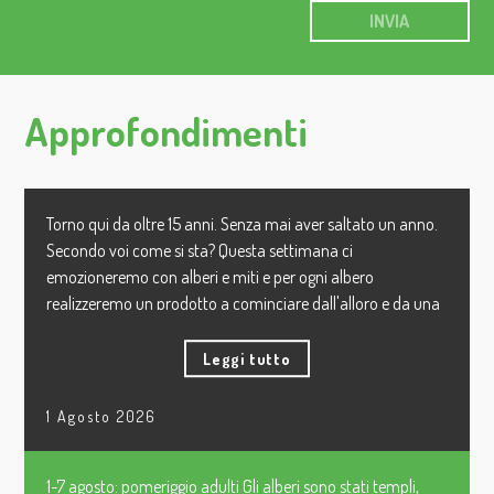
INVIA
Approfondimenti
Torno qui da oltre 15 anni. Senza mai aver saltato un anno.
Secondo voi come si sta? Questa settimana ci
emozioneremo con alberi e miti e per ogni albero
realizzeremo un prodotto a cominciare dall'alloro e da una
cold cream fatta con il suo oleolito di drupe, poi sarà la
volta del noce con una crema fluida arricchita dal suo olio,
Leggi tutto
poi eucalipto, pino, fico, gelso, olivo. Tra Floriterapia, mito e
autoproduzione. Prossima settimana cosmesi pratica e poi
1 Agosto 2026
aspettiamo Strega Camomilla.
1-7 agosto: pomeriggio adulti Gli alberi sono stati templi,