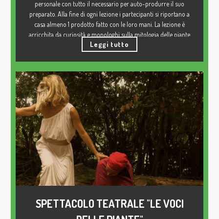
personale con tutto il necessario per auto-produrre il suo
preparato. Alla fine di ogni lezione i partecipanti si riportano a
casa almeno 1 prodotto fatto con le loro mani. La lezione è
arricchita da curiosità e monologhi sulla mitologia delle piante
Leggi tutto
officinali.
I prodotti che possiamo realizzare e riportare a casa: tinture
semplici, sciroppi, elisir, unguenti, saponi, deodoranti in crema o
spray, balsami per le labbra, melliti, creme viso e corpo,
dopobarba senza alcol, crema
fluida, siero viso e corpo, viks balsamici e vaporine per il
raffreddore, dentifricio, latte detergente, shampoo, bagnoschiuma,
balsamo per capelli, creme
anticellulite e per couperose.
(Il corso ei prodotti non sostituiscono le terapie mediche)
SPETTACOLO TEATRALE "LE VOCI