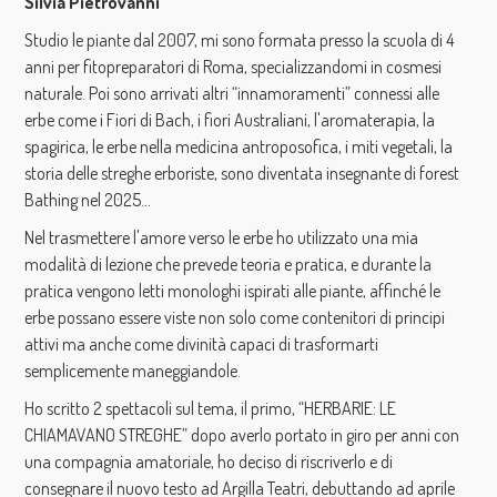
Silvia Pietrovanni
Studio le piante dal 2007, mi sono formata presso la scuola di 4
anni per fitopreparatori di Roma, specializzandomi in cosmesi
naturale. Poi sono arrivati ​​altri “innamoramenti” connessi alle
erbe come i Fiori di Bach, i fiori Australiani, l'aromaterapia, la
spagirica, le erbe nella medicina antroposofica, i miti vegetali, la
storia delle streghe erboriste, sono diventata insegnante di forest
Bathing nel 2025...
Nel trasmettere l'amore verso le erbe ho utilizzato una mia
modalità di lezione che prevede teoria e pratica, e durante la
pratica vengono letti monologhi ispirati alle piante, affinché le
erbe possano essere viste non solo come contenitori di principi
attivi ma anche come divinità capaci di trasformarti
semplicemente maneggiandole.
Ho scritto 2 spettacoli sul tema, il primo, “HERBARIE: LE
CHIAMAVANO STREGHE” dopo averlo portato in giro per anni con
una compagnia amatoriale, ho deciso di riscriverlo e di
consegnare il nuovo testo ad Argilla Teatri, debuttando ad aprile