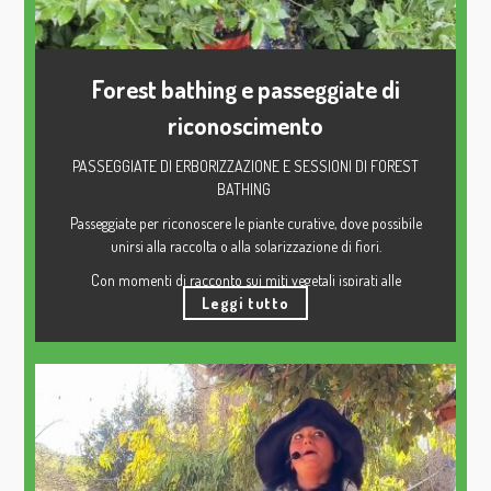
Forest bathing e passeggiate di
riconoscimento
PASSEGGIATE DI ERBORIZZAZIONE E SESSIONI DI FOREST
BATHING
Passeggiate per riconoscere le piante curative, dove possibile
unirsi alla raccolta o alla solarizzazione di fiori.
Con momenti di racconto sui miti vegetali ispirati alle
metamorfosi di Ovidio o ad altri testi da me scritti
Leggi tutto
BAGNI DI FORESTA:
Esercizi semplici per riscoprire la bellezza nascosta del bosco
unita ad una camminata consapevole, con una introduzione sui
miti delle piante e degli alberi.
Durata: dalle 2 alle 3 ore
Adatto a tutti.