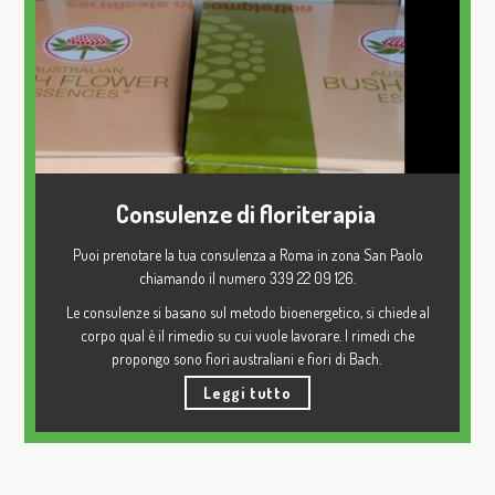
Contattatemi per feste di compleanno o altri eventi
Consulenze di floriterapia
Puoi prenotare la tua consulenza a Roma in zona San Paolo
chiamando il numero 339 22 09 126.
Le consulenze si basano sul metodo bioenergetico, si chiede al
corpo qual è il rimedio su cui vuole lavorare. I rimedi che
propongo sono fiori australiani e fiori di Bach.
Le consulenze sono ad offerta libera e consapevole ed hanno una
Leggi tutto
durata minima di 30 minuti.
Sarete voi poi a preparare il vostro rimedio con il vostro intento di
guarigione.